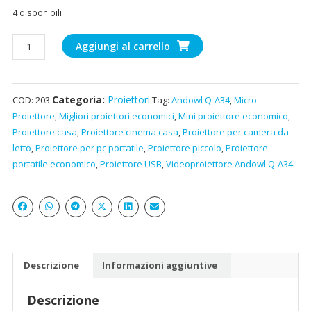
4 disponibili
Mini
Aggiungi al carrello
proiettore
economico
casa
Categoria:
Proiettori
COD:
203
Tag:
Andowl Q-A34
,
Micro
e
Proiettore
,
Migliori proiettori economici
,
Mini proiettore economico
,
ufficio
Proiettore casa
,
Proiettore cinema casa
,
Proiettore per camera da
quantità
letto
,
Proiettore per pc portatile
,
Proiettore piccolo
,
Proiettore
portatile economico
,
Proiettore USB
,
Videoproiettore Andowl Q-A34
Descrizione
Informazioni aggiuntive
Descrizione