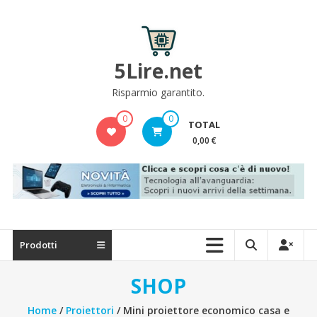
Skip
to
content
5Lire.net
Risparmio garantito.
0
0
TOTAL
0,00 €
Prodotti
SHOP
Home
/
Proiettori
/ Mini proiettore economico casa e