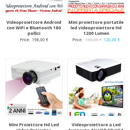
Videoproiettore Android
Mini proiettore portatile
con WiFi e Bluetooth 180
led videoproiettore Hd
pollici
1200 Lumen
Il
Il
Price:
198,00
€
Price:
130,00
€
120,00
€
prezzo
prez
originale
attua
era:
è:
130,00 €.
120,0
Mini Proiettore Hd Led
Videoproiettore a Led