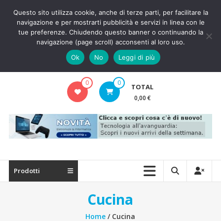
Skip
Questo sito utilizza cookie, anche di terze parti, per facilitare la
to
navigazione e per mostrarti pubblicità e servizi in linea con le
content
tue preferenze. Chiudendo questo banner o continuando la
navigazione (page scroll) acconsenti al loro uso.
5Lire.net
Ok
No
Leggi di più
Risparmio garantito.
0
0
TOTAL
0,00 €
Prodotti
Cucina
Home
/ Cucina