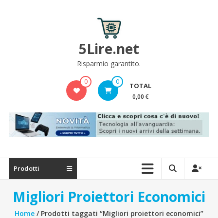
Skip
to
content
5Lire.net
Risparmio garantito.
0
0
TOTAL
0,00 €
Prodotti
Migliori Proiettori Economici
Home
/ Prodotti taggati “Migliori proiettori economici”