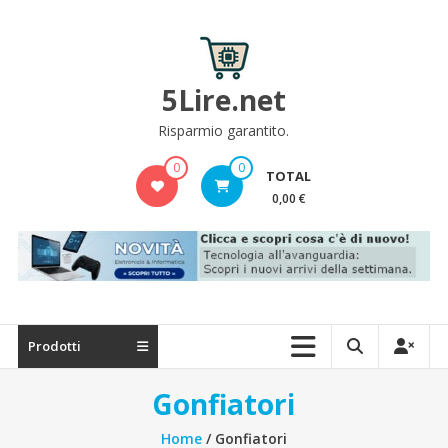
Skip
to
content
5Lire.net
Risparmio garantito.
0
0
TOTAL
0,00 €
Prodotti
Gonfiatori
Home
/ Gonfiatori