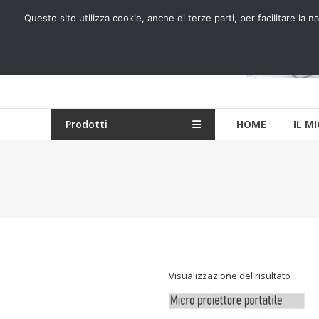
Skip
Questo sito utilizza cookie, anche di terze parti, per facilitare l
to
5Lire.net
content
Risparmio garantito.
Prodotti
HOME
IL M
Visualizzazione del risultato