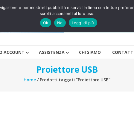
a navigazione e per mostrarti pubblicità e servizi in linea con le tue pr
scroll) acconsenti al loro uso.
Ok
No
Leggi di più
IO ACCOUNT
ASSISTENZA
CHI SIAMO
CONTATT
Proiettore USB
Home
/ Prodotti taggati “Proiettore USB”