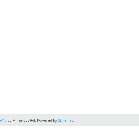
o@d
by MimmoLo@d. Powered by
5Lire.net
.