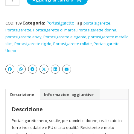
nero
sottile
per
Categoria:
Portasigarette
COD:
189
Tag:
porta sigarette
,
uomini
Portasigarette
,
Portasigarette di marca
,
Portasigarette donna
,
e
portasigarette ebay
,
Portasigarette elegante
,
portasigarette metallo
donne
slim
,
Portasigarette rigido
,
Portasigarette rollate
,
Portasigarette
in
Uomo
metallo
quantità
Descrizione
Informazioni aggiuntive
Descrizione
Portasigarette nero, sottile, per uomini e donne, realizzato in
ferro inossidabile e PU di alta qualità. Resistente e molto