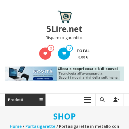
Skip
to
content
5Lire.net
Risparmio garantito.
0
0
TOTAL
0,00 €
Prodotti
SHOP
Home
/
Portasigarette
/ Portasigarette in metallo con