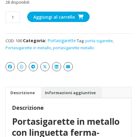
28 disponibili
Portasigarette
Aggiungi al carrello
in
metallo
con
Categoria:
Portasigarette
COD:
100
Tag:
porta sigarette
,
linguetta
Portasigarette in metallo
,
portasigarette metallo
ferma-
sigarette
interna
quantità
Descrizione
Informazioni aggiuntive
Descrizione
Portasigarette in metallo
con linguetta ferma-