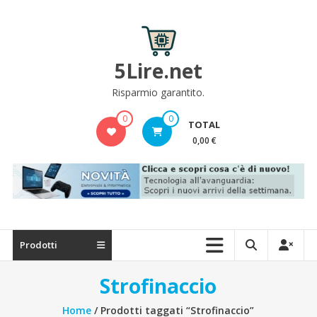
Skip
to
content
5Lire.net
Risparmio garantito.
0
0
TOTAL
0,00 €
Prodotti
Strofinaccio
Home
/ Prodotti taggati “Strofinaccio”