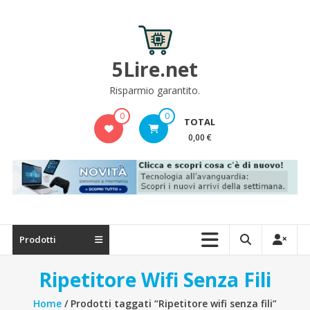
Skip
to
content
5Lire.net
Risparmio garantito.
0
0
TOTAL
0,00 €
Prodotti
Ripetitore Wifi Senza Fili
Home
/ Prodotti taggati “Ripetitore wifi senza fili”