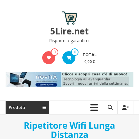
Skip
to
content
5Lire.net
Risparmio garantito.
0
0
TOTAL
0,00 €
Prodotti
Ripetitore Wifi Lunga
Distanza