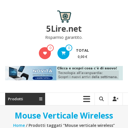
Skip
to
content
5Lire.net
Risparmio garantito.
0
0
TOTAL
0,00 €
Prodotti
Mouse Verticale Wireless
Home
/ Prodotti taggati “Mouse verticale wireless”