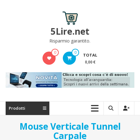
Skip
to
content
5Lire.net
Risparmio garantito.
0
0
TOTAL
0,00 €
Prodotti
Mouse Verticale Tunnel
Carpale