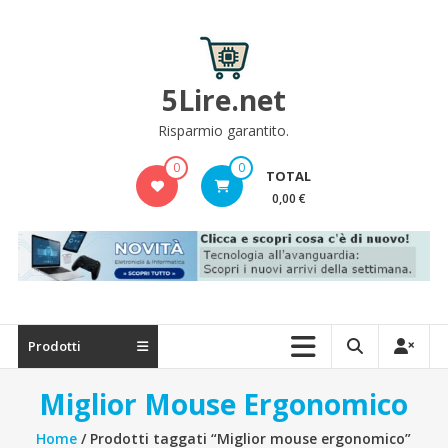
Skip
to
content
5Lire.net
Risparmio garantito.
0
0
TOTAL
0,00 €
Prodotti
Miglior Mouse Ergonomico
Home
/ Prodotti taggati “Miglior mouse ergonomico”