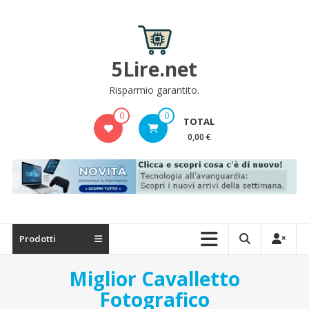
Skip
to
content
5Lire.net
Risparmio garantito.
0
0
TOTAL
0,00 €
Prodotti
Miglior Cavalletto
Fotografico