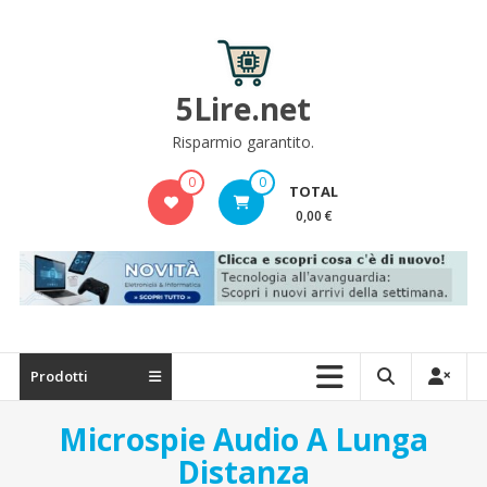
Skip
to
content
5Lire.net
Risparmio garantito.
0
0
TOTAL
0,00 €
Prodotti
Microspie Audio A Lunga
Distanza