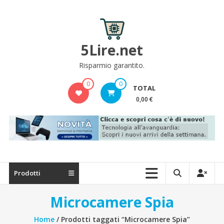
Skip
to
content
5Lire.net
Risparmio garantito.
0
0
TOTAL
0,00 €
Prodotti
Microcamere Spia
Home
/ Prodotti taggati “Microcamere Spia”