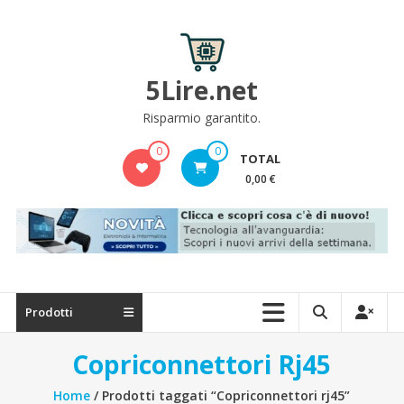
Skip
to
content
5Lire.net
Risparmio garantito.
0
0
TOTAL
0,00 €
Prodotti
Copriconnettori Rj45
Home
/ Prodotti taggati “Copriconnettori rj45”