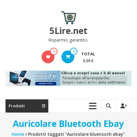
Skip
to
content
5Lire.net
Risparmio garantito.
0
0
TOTAL
0,00 €
Prodotti
Auricolare Bluetooth Ebay
Home
/ Prodotti taggati “Auricolare bluetooth ebay”