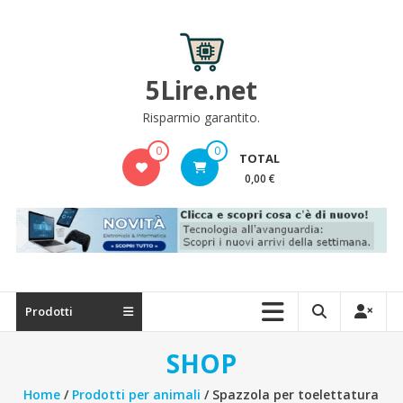
Skip
to
content
5Lire.net
Risparmio garantito.
0
0
TOTAL
0,00 €
Prodotti
SHOP
Home
/
Prodotti per animali
/ Spazzola per toelettatura