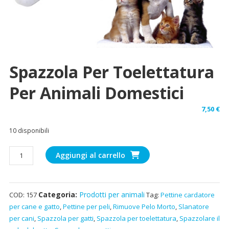
Spazzola Per Toelettatura
Per Animali Domestici
7,50
€
10 disponibili
Spazzola
Aggiungi al carrello
per
toelettatura
per
Categoria:
Prodotti per animali
COD:
157
Tag:
Pettine cardatore
animali
per cane e gatto
,
Pettine per peli
,
Rimuove Pelo Morto
,
Slanatore
domestici
per cani
,
Spazzola per gatti
,
Spazzola per toelettatura
,
Spazzolare il
quantità