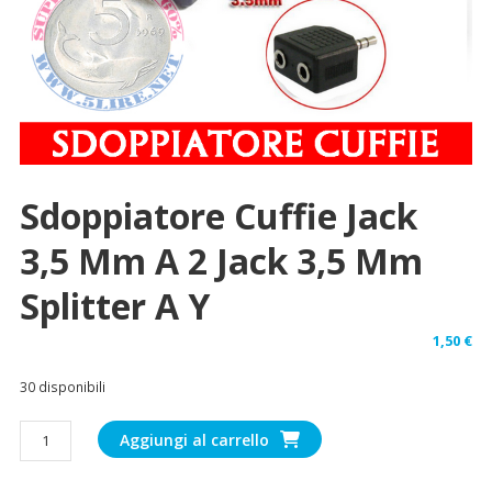
Sdoppiatore Cuffie Jack
3,5 Mm A 2 Jack 3,5 Mm
Splitter A Y
1,50
€
30 disponibili
Sdoppiatore
Aggiungi al carrello
Cuffie
Jack