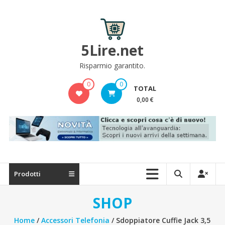
Skip
to
content
5Lire.net
Risparmio garantito.
0
0
TOTAL
0,00 €
Prodotti
SHOP
Home
/
Accessori Telefonia
/ Sdoppiatore Cuffie Jack 3,5