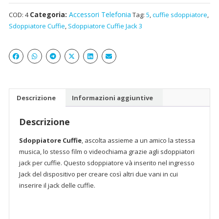
3,5
Categoria:
Accessori Telefonia
COD:
4
Tag:
5
,
cuffie sdoppiatore
,
mm
Sdoppiatore Cuffie
,
Sdoppiatore Cuffie Jack 3
a
2
Jack
3,5
mm
splitter
A
Descrizione
Informazioni aggiuntive
Y
quantità
Descrizione
Sdoppiatore Cuffie
, ascolta assieme a un amico la stessa
musica, lo stesso film o videochiama grazie agli sdoppiatori
jack per cuffie. Questo sdoppiatore và inserito nel ingresso
Jack del dispositivo per creare così altri due vani in cui
inserire il jack delle cuffie.