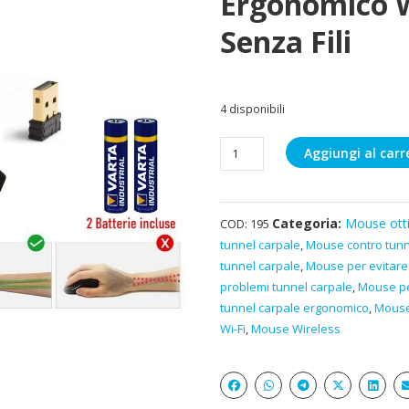
Ergonomico W
Senza Fili
4 disponibili
Mouse
Aggiungi al carr
tunnel
carpale
ergonomico
Categoria:
Mouse otti
COD:
195
wireless
tunnel carpale
,
Mouse contro tunn
senza
tunnel carpale
,
Mouse per evitare
fili
problemi tunnel carpale
,
Mouse pe
quantità
tunnel carpale ergonomico
,
Mouse 
Wi-Fi
,
Mouse Wireless