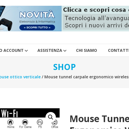
IO ACCOUNT
ASSISTENZA
CHI SIAMO
CONTATT
SHOP
use ottico verticale
/ Mouse tunnel carpale ergonomico wireless 
Mouse Tunne