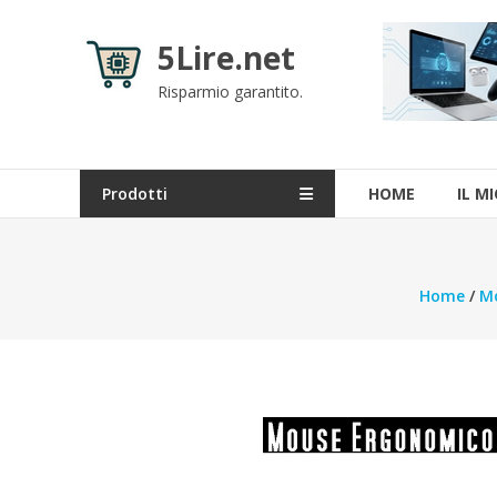
Skip
to
5Lire.net
content
Risparmio garantito.
Prodotti
HOME
IL M
Home
/
Mo