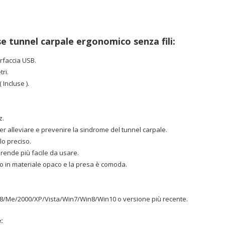
e tunnel carpale ergonomico senza fili:
erfaccia USB.
ri.
 Incluse ).
z.
 alleviare e prevenire la sindrome del tunnel carpale.
lo preciso.
o rende più facile da usare.
to in materiale opaco e la presa è comoda.
 98/Me/2000/XP/Vista/Win7/Win8/Win10 o versione più recente.
: