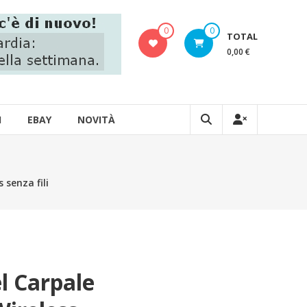
0
0
TOTAL
0,00 €
I
EBAY
NOVITÀ
senza fili
l Carpale