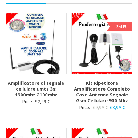
SALE!
Amplificatore di segnale
Kit Ripetitore
cellulare umts 3g
Amplificatore Completo
1900mhz 2100mhz
Cavo Antenna Segnale
Gsm Cellulare 900 Mhz
Price:
92,99
€
Il
Il
Price:
69,99
€
68,99
€
prezzo
prezz
originale
attual
era:
è:
69,99 €.
68,99 