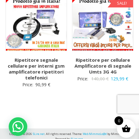
SALE!
Ripetitore segnale
Ripetitore per cellulare
cellulare per interni gsm
Amplificatore di segnale
amplificatore ripetitori
Umts 3G 4G
telefonici
Il
Il
Price:
140,00
€
129,99
€
Price:
90,99
€
prezzo
prez
originale
attua
era:
è:
140,00 €.
129,9
0
Copyright © 2026
5Lire.net
. All rights reserved. Theme:
Web MimmoLo@d
by MimmoLo@d.
Powered by
5Lire.net
.