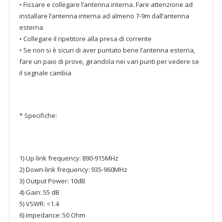
• Fissare e collegare l’antenna interna. Fare attenzione ad
installare l’antenna interna ad almeno 7-9m dall’antenna
esterna
• Collegare il ripetitore alla presa di corrente
• Se non si è sicuri di aver puntato bene l’antenna esterna,
fare un paio di prove, girandola nei vari punti per vedere se
il segnale cambia
* Specifiche:
1) Up-link frequency: 890-915MHz
2) Down-link frequency: 935-960MHz
3) Output Power: 10dB
4) Gain: 55 dB
5) VSWR: <1.4
6) Impedance: 50 Ohm