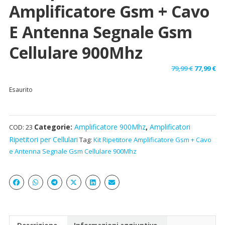
Amplificatore Gsm + Cavo
E Antenna Segnale Gsm
Cellulare 900Mhz
Il
Il
79,99
€
77,99
€
prezzo
pr
Esaurito
originale
at
era:
è:
79,99 €.
77,
Categorie:
Amplificatore 900Mhz
,
Amplificatori
COD:
23
Ripetitori per Cellulari
Tag:
Kit Ripetitore Amplificatore Gsm + Cavo
e Antenna Segnale Gsm Cellulare 900Mhz
Descrizione
Informazioni aggiuntive