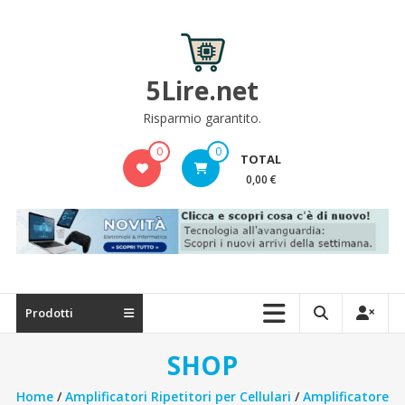
Skip
to
content
5Lire.net
Risparmio garantito.
0
0
TOTAL
0,00 €
Prodotti
SHOP
Home
/
Amplificatori Ripetitori per Cellulari
/
Amplificatore